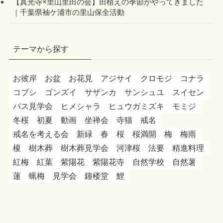
【真光寺×里山里田の会】田植えの季節がやってきました
｜千葉県袖ケ浦市の里山保全活動
テーマから探す
お彼岸
お盆
お花見
アジサイ
クロモジ
コナラ
コブシ
ゴンズイ
サザンカ
サンシュユ
スイセン
バス見学会
ヒメシャラ
ヒュウガミズキ
モミジ
冬桜
初夏
動画
坐禅会
寺猫
戒名
戒名を考える会
新緑
春
桜
桜満開
梅
梅雨
榎
樹木葬
樹木葬見学会
河津桜
法要
精進料理
紅梅
紅葉
紫陽花
紫陽花寺
自然学校
自然薯
蓮
蝋梅
見学会
鐘楼堂
鯉