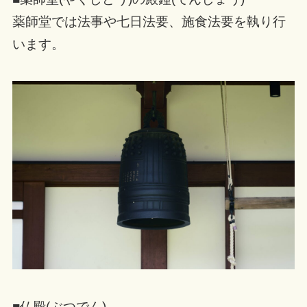
薬師堂では法事や七日法要、施食法要を執り行
います。
■仏殿(ぶつでん)