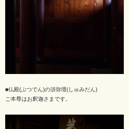
■仏殿(ぶつでん)の須弥壇(しゅみだん)
ご本尊はお釈迦さまです。