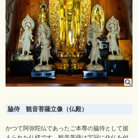
脇侍 観音菩薩立像（仏殿）
かつて阿弥陀仏であったご本尊の脇侍として据
えられた仏様です。観音菩薩は宝冠に化仏を付