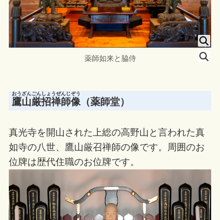
薬師如来と脇侍
おうざんごんしょうぜんじぞう
鷹山厳招禅師像
（薬師堂）
真光寺を開山された上総の高野山と言われた真
如寺の八世、鷹山厳召禅師の像です。周囲のお
位牌は歴代住職のお位牌です。