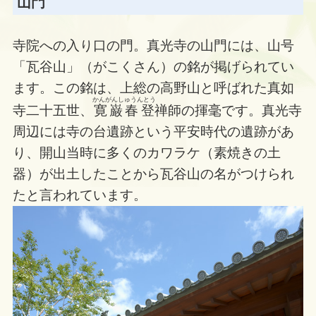
山門
寺院への入り口の門。真光寺の山門には、山号
「瓦谷山」（がこくさん）の銘が掲げられてい
ます。この銘は、上総の高野山と呼ばれた真如
かんがんしゅうんとう
寺二十五世、
寛巌春登
禅師の揮毫です。真光寺
周辺には寺の台遺跡という平安時代の遺跡があ
り、開山当時に多くのカワラケ（素焼きの土
器）が出土したことから瓦谷山の名がつけられ
たと言われています。