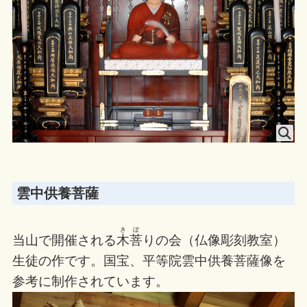
雲中供養菩薩
きぼ
当山で開催される
木菩
りの会（仏像彫刻教室）
生徒の作です。国宝、平等院雲中供養菩薩像を
参考に制作されています。