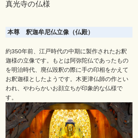
真光寺の仏様
本尊 釈迦牟尼仏立像（仏殿）
約350年前、江戸時代の中期に製作されたお釈
迦様の立像です。もとは阿弥陀仏であったもの
を明治時代、廃仏毀釈の際に手の印相をかえて
お釈迦様としたようです。木更津仏師の作とい
われ、やわらかいお顔立ちが印象的な仏様で
す。