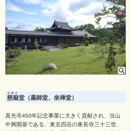
じかく
慈嶽
堂（薬師堂、坐禅堂）
真光寺450年記念事業に大きく貢献され、当山
中興開基である、東京四谷の東長寺三十三世、