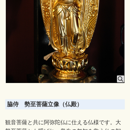
脇侍 勢至菩薩立像（仏殿）
観音菩薩と共に阿弥陀仏に仕える仏様です。大