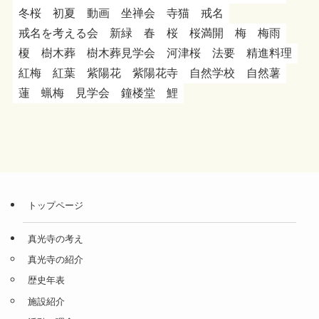
冬桜
初夏
動画
坐禅会
寺猫
戒名
戒名を考える会
新緑
春
桜
桜満開
梅
梅雨
榎
樹木葬
樹木葬見学会
河津桜
法要
精進料理
紅梅
紅葉
紫陽花
紫陽花寺
自然学校
自然薯
蓮
蝋梅
見学会
鐘楼堂
鯉
トップページ
真光寺の考え
真光寺の紹介
歴史年表
施設紹介