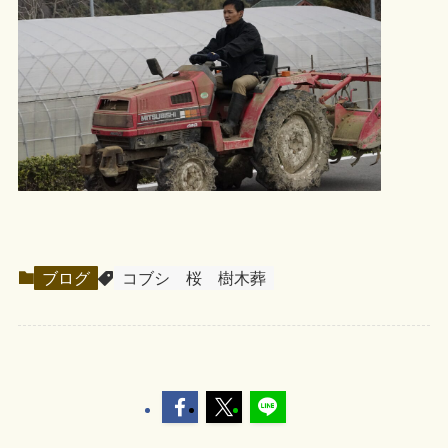
ブログ
コブシ
桜
樹木葬