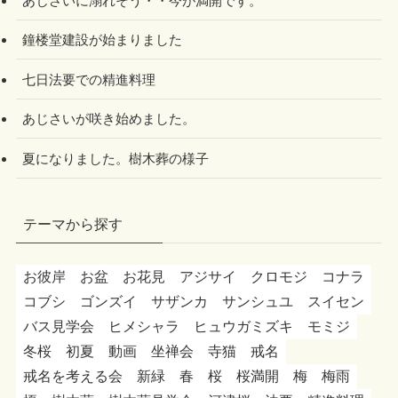
あじさいに溺れそう・・今が満開です。
鐘楼堂建設が始まりました
七日法要での精進料理
あじさいが咲き始めました。
夏になりました。樹木葬の様子
テーマから探す
お彼岸
お盆
お花見
アジサイ
クロモジ
コナラ
コブシ
ゴンズイ
サザンカ
サンシュユ
スイセン
バス見学会
ヒメシャラ
ヒュウガミズキ
モミジ
冬桜
初夏
動画
坐禅会
寺猫
戒名
戒名を考える会
新緑
春
桜
桜満開
梅
梅雨