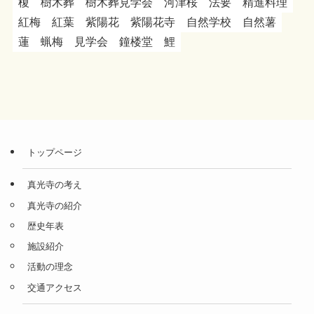
榎
樹木葬
樹木葬見学会
河津桜
法要
精進料理
紅梅
紅葉
紫陽花
紫陽花寺
自然学校
自然薯
蓮
蝋梅
見学会
鐘楼堂
鯉
トップページ
真光寺の考え
真光寺の紹介
歴史年表
施設紹介
活動の理念
交通アクセス