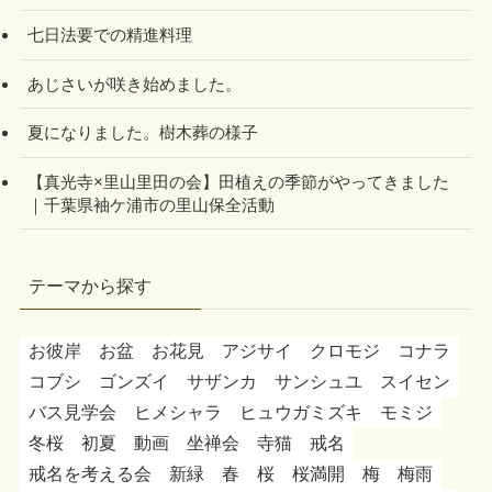
七日法要での精進料理
あじさいが咲き始めました。
夏になりました。樹木葬の様子
【真光寺×里山里田の会】田植えの季節がやってきました
｜千葉県袖ケ浦市の里山保全活動
テーマから探す
お彼岸
お盆
お花見
アジサイ
クロモジ
コナラ
コブシ
ゴンズイ
サザンカ
サンシュユ
スイセン
バス見学会
ヒメシャラ
ヒュウガミズキ
モミジ
冬桜
初夏
動画
坐禅会
寺猫
戒名
戒名を考える会
新緑
春
桜
桜満開
梅
梅雨