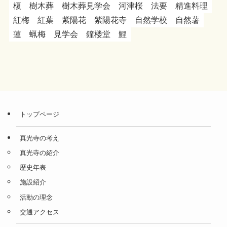
榎
樹木葬
樹木葬見学会
河津桜
法要
精進料理
紅梅
紅葉
紫陽花
紫陽花寺
自然学校
自然薯
蓮
蝋梅
見学会
鐘楼堂
鯉
トップページ
真光寺の考え
真光寺の紹介
歴史年表
施設紹介
活動の理念
交通アクセス