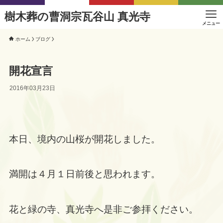
樹木葬の曹洞宗瓦谷山 真光寺
メニュー
ホーム
ブログ
開花宣言
2016年03月23日
本日、境内の山桜が開花しました。
満開は４月１日前後と思われます。
花と緑の寺、真光寺へ是非ご参拝ください。