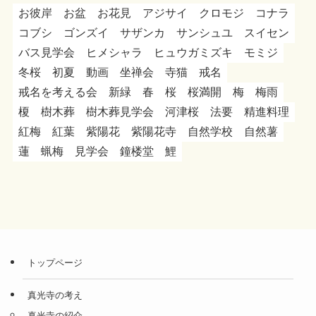
お彼岸
お盆
お花見
アジサイ
クロモジ
コナラ
コブシ
ゴンズイ
サザンカ
サンシュユ
スイセン
バス見学会
ヒメシャラ
ヒュウガミズキ
モミジ
冬桜
初夏
動画
坐禅会
寺猫
戒名
戒名を考える会
新緑
春
桜
桜満開
梅
梅雨
榎
樹木葬
樹木葬見学会
河津桜
法要
精進料理
紅梅
紅葉
紫陽花
紫陽花寺
自然学校
自然薯
蓮
蝋梅
見学会
鐘楼堂
鯉
トップページ
真光寺の考え
真光寺の紹介