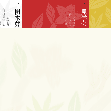
永代供養 縁の会
樹木葬
見学会
お問い合わせ
バス見学会
墓苑案内
資料請求
会費
。