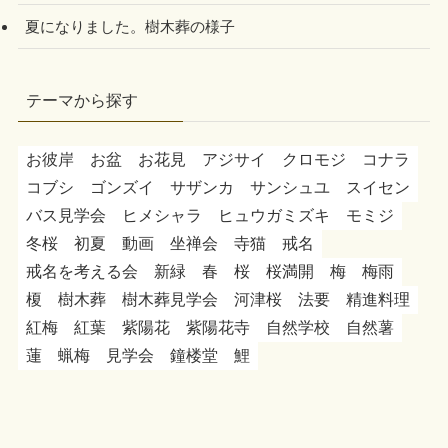
夏になりました。樹木葬の様子
テーマから探す
お彼岸
お盆
お花見
アジサイ
クロモジ
コナラ
コブシ
ゴンズイ
サザンカ
サンシュユ
スイセン
バス見学会
ヒメシャラ
ヒュウガミズキ
モミジ
冬桜
初夏
動画
坐禅会
寺猫
戒名
戒名を考える会
新緑
春
桜
桜満開
梅
梅雨
榎
樹木葬
樹木葬見学会
河津桜
法要
精進料理
紅梅
紅葉
紫陽花
紫陽花寺
自然学校
自然薯
蓮
蝋梅
見学会
鐘楼堂
鯉