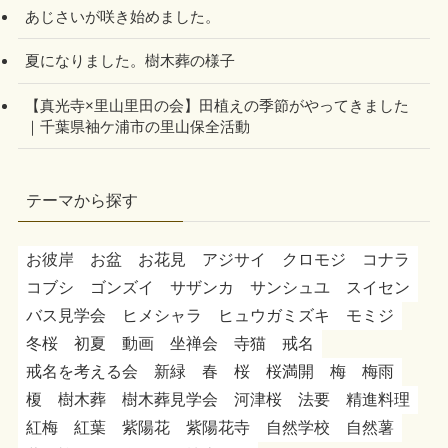
あじさいが咲き始めました。
夏になりました。樹木葬の様子
【真光寺×里山里田の会】田植えの季節がやってきました
｜千葉県袖ケ浦市の里山保全活動
テーマから探す
お彼岸
お盆
お花見
アジサイ
クロモジ
コナラ
コブシ
ゴンズイ
サザンカ
サンシュユ
スイセン
バス見学会
ヒメシャラ
ヒュウガミズキ
モミジ
冬桜
初夏
動画
坐禅会
寺猫
戒名
戒名を考える会
新緑
春
桜
桜満開
梅
梅雨
榎
樹木葬
樹木葬見学会
河津桜
法要
精進料理
紅梅
紅葉
紫陽花
紫陽花寺
自然学校
自然薯