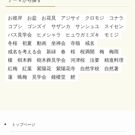
テーマから探す
お彼岸
お盆
お花見
アジサイ
クロモジ
コナラ
コブシ
ゴンズイ
サザンカ
サンシュユ
スイセン
バス見学会
ヒメシャラ
ヒュウガミズキ
モミジ
冬桜
初夏
動画
坐禅会
寺猫
戒名
戒名を考える会
新緑
春
桜
桜満開
梅
梅雨
榎
樹木葬
樹木葬見学会
河津桜
法要
精進料理
紅梅
紅葉
紫陽花
紫陽花寺
自然学校
自然薯
蓮
蝋梅
見学会
鐘楼堂
鯉
トップページ