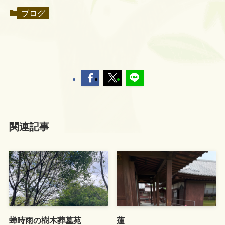
ブログ
関連記事
蝉時雨の樹木葬墓苑
蓮