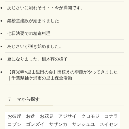
あじさいに溺れそう・・今が満開です。
鐘楼堂建設が始まりました
七日法要での精進料理
あじさいが咲き始めました。
夏になりました。樹木葬の様子
【真光寺×里山里田の会】田植えの季節がやってきました
｜千葉県袖ケ浦市の里山保全活動
テーマから探す
お彼岸
お盆
お花見
アジサイ
クロモジ
コナラ
コブシ
ゴンズイ
サザンカ
サンシュユ
スイセン