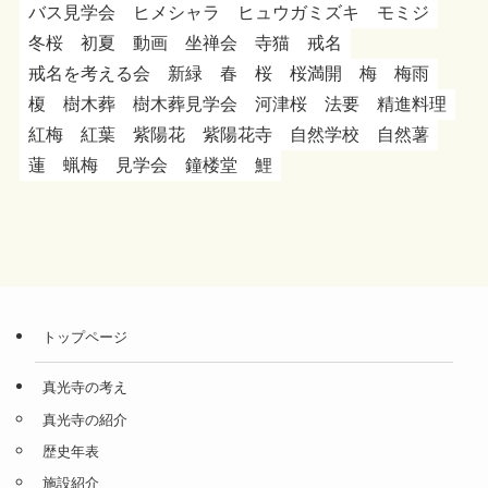
バス見学会
ヒメシャラ
ヒュウガミズキ
モミジ
冬桜
初夏
動画
坐禅会
寺猫
戒名
戒名を考える会
新緑
春
桜
桜満開
梅
梅雨
榎
樹木葬
樹木葬見学会
河津桜
法要
精進料理
紅梅
紅葉
紫陽花
紫陽花寺
自然学校
自然薯
蓮
蝋梅
見学会
鐘楼堂
鯉
トップページ
真光寺の考え
真光寺の紹介
歴史年表
施設紹介