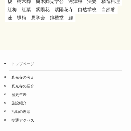
榎
樹木葬
樹木葬見学会
河津桜
法要
精進料理
紅梅
紅葉
紫陽花
紫陽花寺
自然学校
自然薯
蓮
蝋梅
見学会
鐘楼堂
鯉
トップページ
真光寺の考え
真光寺の紹介
歴史年表
施設紹介
活動の理念
交通アクセス