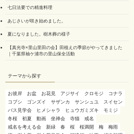
七日法要での精進料理
あじさいが咲き始めました。
夏になりました。樹木葬の様子
【真光寺×里山里田の会】田植えの季節がやってきました
｜千葉県袖ケ浦市の里山保全活動
テーマから探す
お彼岸
お盆
お花見
アジサイ
クロモジ
コナラ
コブシ
ゴンズイ
サザンカ
サンシュユ
スイセン
バス見学会
ヒメシャラ
ヒュウガミズキ
モミジ
冬桜
初夏
動画
坐禅会
寺猫
戒名
戒名を考える会
新緑
春
桜
桜満開
梅
梅雨