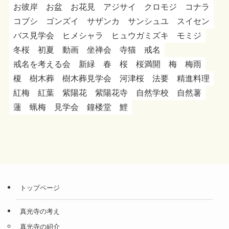
お彼岸
お盆
お花見
アジサイ
クロモジ
コナラ
コブシ
ゴンズイ
サザンカ
サンシュユ
スイセン
バス見学会
ヒメシャラ
ヒュウガミズキ
モミジ
冬桜
初夏
動画
坐禅会
寺猫
戒名
戒名を考える会
新緑
春
桜
桜満開
梅
梅雨
榎
樹木葬
樹木葬見学会
河津桜
法要
精進料理
紅梅
紅葉
紫陽花
紫陽花寺
自然学校
自然薯
蓮
蝋梅
見学会
鐘楼堂
鯉
トップページ
真光寺の考え
真光寺の紹介