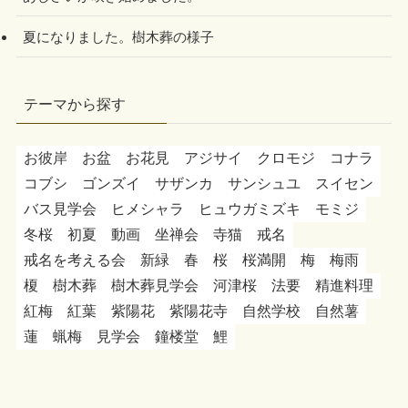
夏になりました。樹木葬の様子
テーマから探す
お彼岸
お盆
お花見
アジサイ
クロモジ
コナラ
コブシ
ゴンズイ
サザンカ
サンシュユ
スイセン
バス見学会
ヒメシャラ
ヒュウガミズキ
モミジ
冬桜
初夏
動画
坐禅会
寺猫
戒名
戒名を考える会
新緑
春
桜
桜満開
梅
梅雨
榎
樹木葬
樹木葬見学会
河津桜
法要
精進料理
紅梅
紅葉
紫陽花
紫陽花寺
自然学校
自然薯
蓮
蝋梅
見学会
鐘楼堂
鯉