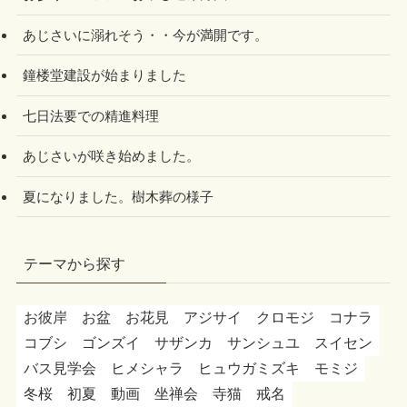
あじさいに溺れそう・・今が満開です。
鐘楼堂建設が始まりました
七日法要での精進料理
あじさいが咲き始めました。
夏になりました。樹木葬の様子
テーマから探す
お彼岸
お盆
お花見
アジサイ
クロモジ
コナラ
コブシ
ゴンズイ
サザンカ
サンシュユ
スイセン
バス見学会
ヒメシャラ
ヒュウガミズキ
モミジ
冬桜
初夏
動画
坐禅会
寺猫
戒名