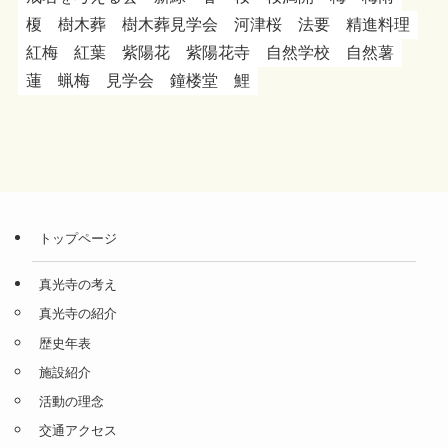
榎
樹木葬
樹木葬見学会
河津桜
法要
精進料理
紅梅
紅葉
紫陽花
紫陽花寺
自然学校
自然薯
蓮
蝋梅
見学会
鐘楼堂
鯉
トップページ
真光寺の考え
真光寺の紹介
歴史年表
施設紹介
活動の理念
交通アクセス