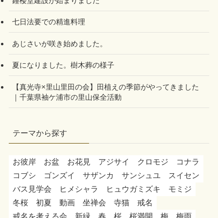
鐘楼堂建設が始まりました
七日法要での精進料理
あじさいが咲き始めました。
夏になりました。樹木葬の様子
【真光寺×里山里田の会】田植えの季節がやってきました
｜千葉県袖ケ浦市の里山保全活動
テーマから探す
お彼岸
お盆
お花見
アジサイ
クロモジ
コナラ
コブシ
ゴンズイ
サザンカ
サンシュユ
スイセン
バス見学会
ヒメシャラ
ヒュウガミズキ
モミジ
冬桜
初夏
動画
坐禅会
寺猫
戒名
戒名を考える会
新緑
春
桜
桜満開
梅
梅雨