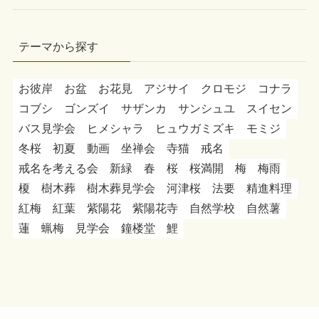
テーマから探す
お彼岸
お盆
お花見
アジサイ
クロモジ
コナラ
コブシ
ゴンズイ
サザンカ
サンシュユ
スイセン
バス見学会
ヒメシャラ
ヒュウガミズキ
モミジ
冬桜
初夏
動画
坐禅会
寺猫
戒名
戒名を考える会
新緑
春
桜
桜満開
梅
梅雨
榎
樹木葬
樹木葬見学会
河津桜
法要
精進料理
紅梅
紅葉
紫陽花
紫陽花寺
自然学校
自然薯
蓮
蝋梅
見学会
鐘楼堂
鯉