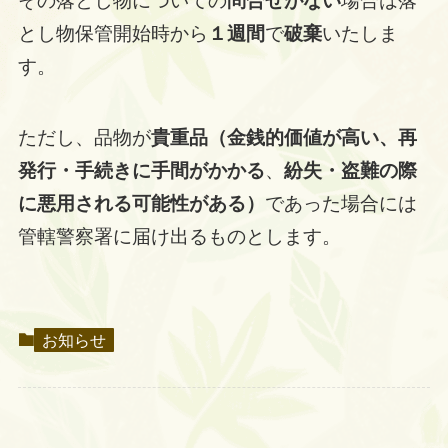
その落とし物についての
問合せがない
場合は落
とし物保管開始時から
１週間
で
破棄
いたしま
す。
ただし、品物が
貴重品（金銭的価値が高い、再
発行・手続きに手間がかかる
、
紛失・盗難の際
に悪用される可能性がある）
であった場合には
管轄警察署に届け出るものとします。
お知らせ