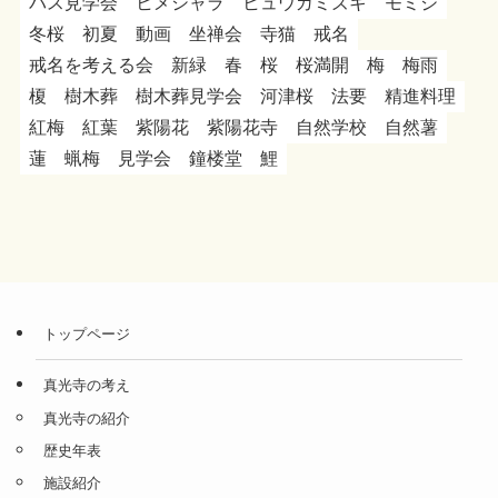
バス見学会
ヒメシャラ
ヒュウガミズキ
モミジ
冬桜
初夏
動画
坐禅会
寺猫
戒名
戒名を考える会
新緑
春
桜
桜満開
梅
梅雨
榎
樹木葬
樹木葬見学会
河津桜
法要
精進料理
紅梅
紅葉
紫陽花
紫陽花寺
自然学校
自然薯
蓮
蝋梅
見学会
鐘楼堂
鯉
トップページ
真光寺の考え
真光寺の紹介
歴史年表
施設紹介