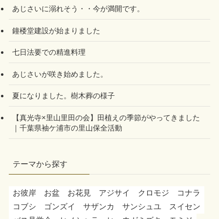
あじさいに溺れそう・・今が満開です。
鐘楼堂建設が始まりました
七日法要での精進料理
あじさいが咲き始めました。
夏になりました。樹木葬の様子
【真光寺×里山里田の会】田植えの季節がやってきました
｜千葉県袖ケ浦市の里山保全活動
テーマから探す
お彼岸
お盆
お花見
アジサイ
クロモジ
コナラ
コブシ
ゴンズイ
サザンカ
サンシュユ
スイセン