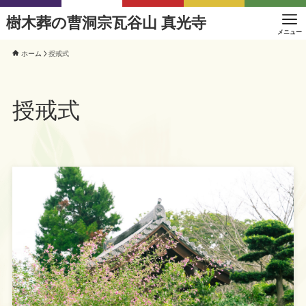
樹木葬の曹洞宗瓦谷山 真光寺
メニュー
ホーム
授戒式
授戒式