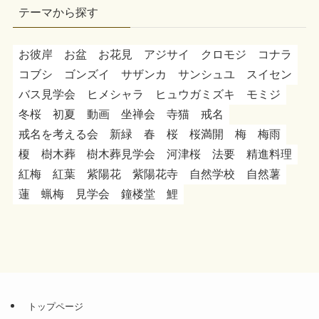
テーマから探す
お彼岸
お盆
お花見
アジサイ
クロモジ
コナラ
コブシ
ゴンズイ
サザンカ
サンシュユ
スイセン
バス見学会
ヒメシャラ
ヒュウガミズキ
モミジ
冬桜
初夏
動画
坐禅会
寺猫
戒名
戒名を考える会
新緑
春
桜
桜満開
梅
梅雨
榎
樹木葬
樹木葬見学会
河津桜
法要
精進料理
紅梅
紅葉
紫陽花
紫陽花寺
自然学校
自然薯
蓮
蝋梅
見学会
鐘楼堂
鯉
トップページ