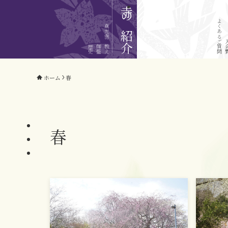
寺の紹介
よくあるご質問
真光寺の教え
入
歴史
伽藍
ホーム
春
春