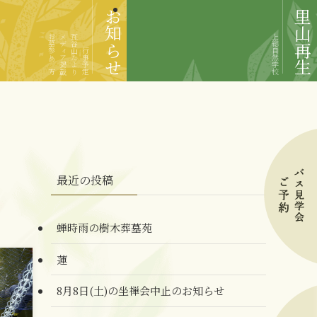
お知らせ
里山再生
お墓参りの方
メディア掲載
瓦谷山たより
上総自然学校
行事予定
最近の投稿
蝉時雨の樹木葬墓苑
蓮
8月8日(土)の坐禅会中止のお知らせ