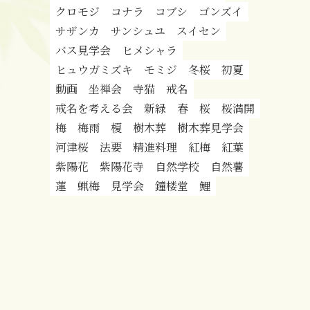
クロモジ
コナラ
コブシ
ゴンズイ
サザンカ
サンシュユ
スイセン
バス見学会
ヒメシャラ
ヒュウガミズキ
モミジ
冬桜
初夏
動画
坐禅会
寺猫
戒名
戒名を考える会
新緑
春
桜
桜満開
梅
梅雨
榎
樹木葬
樹木葬見学会
河津桜
法要
精進料理
紅梅
紅葉
紫陽花
紫陽花寺
自然学校
自然薯
蓮
蝋梅
見学会
鐘楼堂
鯉