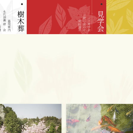
永代供養 縁の会
樹木葬
見学会
お問い合わせ
バス見学会
墓苑案内
資料請求
会費