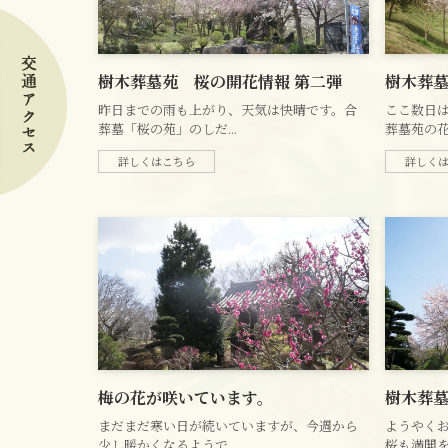
樹木葬墓苑 桜の開花情報 第二弾
樹木葬
昨日までの雨も上がり、天気は快晴です。合
ここ数日は
葬墓「桜の苑」のしだ...
葬墓苑の花た
詳しくはこちら
詳しく
梅の花が咲いています。
樹木葬墓
まだまだ寒い日が続いていますが、今週から
ようやく
少し暖かくなるようで...
桜も満開を