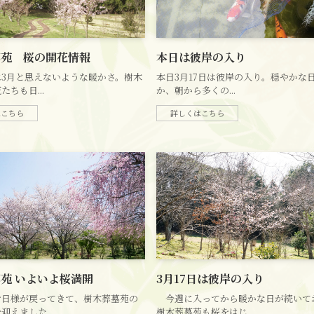
墓苑 桜の開花情報
本日は彼岸の入り
3月と思えないような暖かさ。樹木
本日3月17日は彼岸の入り。穏やかな
ちも日...
か、朝から多くの...
はこちら
詳しくはこちら
苑 いよいよ桜満開
3月17日は彼岸の入り
お日様が戻ってきて、樹木葬墓苑の
今週に入ってから暖かな日が続いて
迎えました...
樹木葬墓苑も桜をはじ...