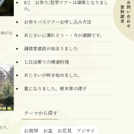
8/2 お参り/見学ツアーは満席となりまし
た。
お参りバスツアーお申し込み方法
日和のな
あじさいに溺れそう・・今が満開です。
鐘楼堂建設が始まりました
七日法要での精進料理
あじさいが咲き始めました。
夏になりました。樹木葬の様子
テーマから探す
おり、
お彼岸
お盆
お花見
アジサイ