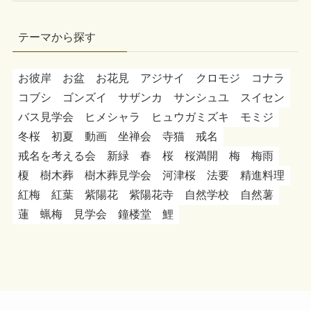
テーマから探す
お彼岸
お盆
お花見
アジサイ
クロモジ
コナラ
コブシ
ゴンズイ
サザンカ
サンシュユ
スイセン
バス見学会
ヒメシャラ
ヒュウガミズキ
モミジ
冬桜
初夏
動画
坐禅会
寺猫
戒名
戒名を考える会
新緑
春
桜
桜満開
梅
梅雨
榎
樹木葬
樹木葬見学会
河津桜
法要
精進料理
紅梅
紅葉
紫陽花
紫陽花寺
自然学校
自然薯
蓮
蝋梅
見学会
鐘楼堂
鯉